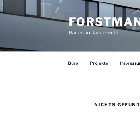
Zum
Inhalt
FORSTMAN
springen
Bauen auf lange Sicht
Büro
Projekte
Impress
NICHTS GEFUN